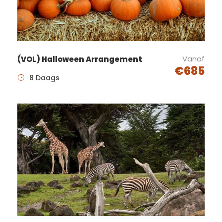
uiteraard met ­flat­screen TV.
Om u zorgeloos te laten
genieten kunt u kiezen tussen
Vanaf
(VOL) Halloween Arrangement
onze standaard, comfort of
€685
8 Daags
aangepaste comfort kamer.
Wilt u genieten van een uniek
achtdaagse thema-
arrangement en zich over niks
zorgen hoeven te maken? Boek
dan een heerlijke vakantie bij
hotel de Postelhoef. U kunt uw