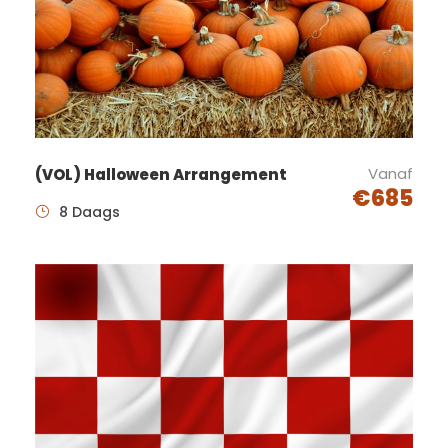
Wij hebben heerlijke kamers,
uiteraard met ­flat­screen TV.
Om u zorgeloos te laten
genieten kunt u kiezen tussen
Vanaf
(VOL) Halloween Arrangement
onze standaard, comfort of
€685
8 Daags
aangepaste comfort kamer.
Wilt u genieten van een uniek
achtdaagse thema-
arrangement en zich over niks
zorgen hoeven te maken? Boek
dan een heerlijke vakantie bij