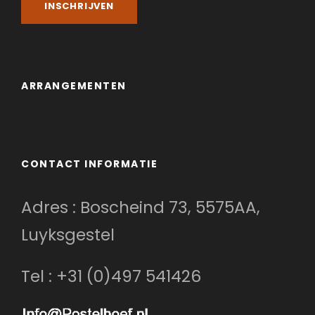
Inclusief
Vol-Pension (Ontbijt, Lunch & Diner)
Leuke Excursies (Uiteraard Inclusief Entree)
ARRANGEMENTEN
Eigen Luxe Kamer + Badkamer
Thuiszorg op Locatie (Informeer naar de
mogelijkheden)
Gratis Wi-Fi + Telefoon
CONTACT INFORMATIE
Drie maal daags Koffie + Thee
Adres : Boscheind 73, 5575AA,
Luyksgestel
Enkele Foto's van Hotel de
Postelhoef
Tel : +31 (0)497 541426